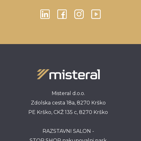
Misteral d.o.o.
Zdolska cesta 18a, 8270 Krško
PE Krško, CKŽ 135 c, 8270 Krško
RAZSTAVNI SALON -
STOP SHOP nakupovalni park