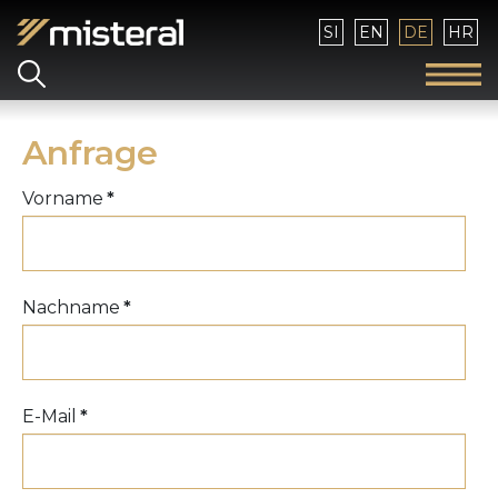
Sprache auswählen
SI
EN
DE
HR
Anfrage
Vorname
*
Nachname
*
E-Mail
*