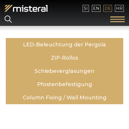
Sprache auswählen
SI
EN
DE
HR
LED-Beleuchtung der Pergola
ZIP-Rollos
Schiebeverglasungen
Pfostenbefestigung
Column Fixing / Wall Mounting